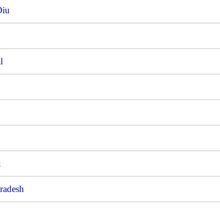
Diu
l
u
radesh