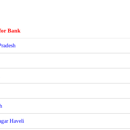
for Bank
Pradesh
h
h
gar Haveli